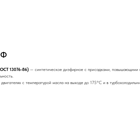
4Ф
ОСТ 13076-86)
— синтетическое диэфирное с присадками, повышающими 
ьность.
 двигателях с температурой масла на выходе до 175°С и в турбохолодильни
7-50С-3