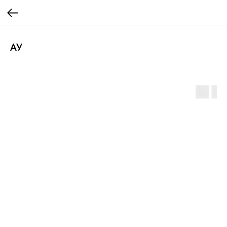
АУ
Маслосмесь СМ-11,5
ИПМ-10